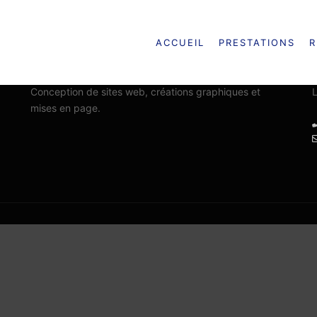
ACCUEIL
PRESTATIONS
R
CARMAINDESIGN
Conception de sites web, créations graphiques et
L
mises en page.