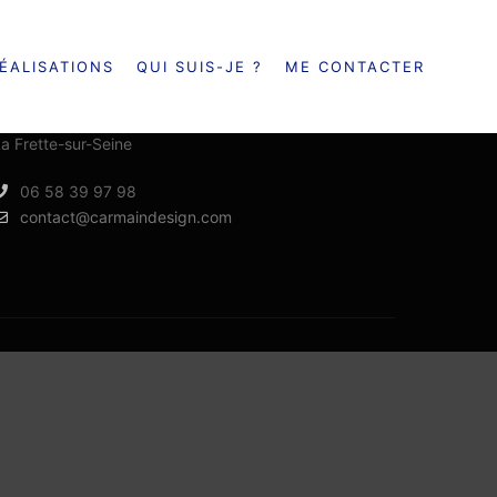
ÉALISATIONS
QUI SUIS-JE ?
ME CONTACTER
ME CONTACTER
a Frette-sur-Seine
06 58 39 97 98
contact@carmaindesign.com